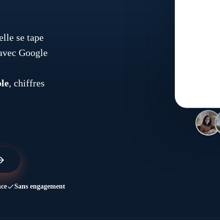
lle se tape
 avec Google
ble
, chiffres
nce
Sans engagement