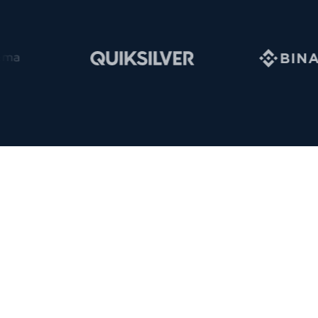
Rentable ou on s'arrête
Si le canal ne l'est pas, on coupe. Zéro honoraire payé.