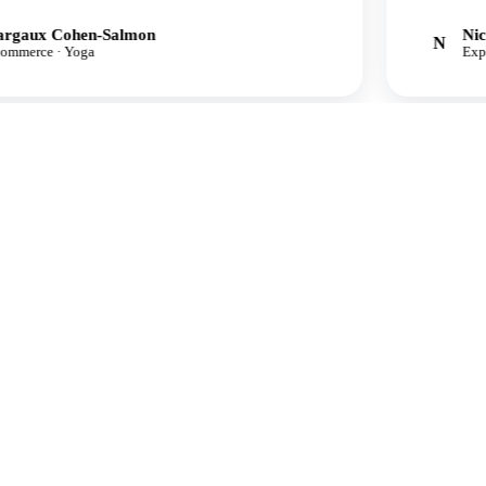
x Cohen-Salmon
Nicolas
N
ce · Yoga
Expert-co