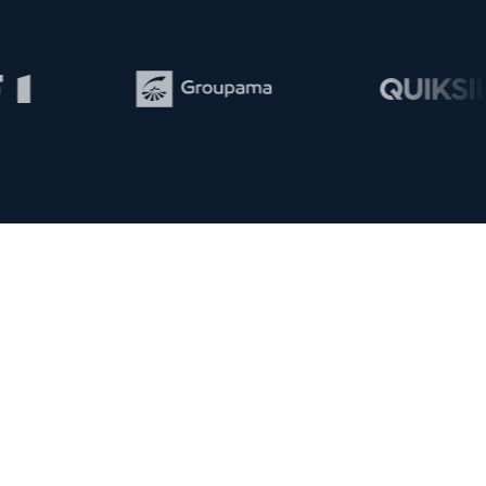
Tout est mesuré
Chaque euro investi est rattaché à une demande entrante
réelle.