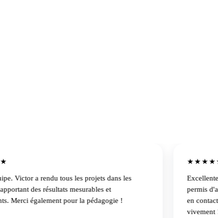
Claire Fontanel
·
Académie de
★★★★★
ictor a rendu tous les projets dans les
Excellente agenc
ant des résultats mesurables et
permis d'apporte
Merci également pour la pédagogie !
en contact sur
vivement !