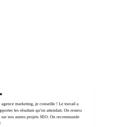
 la Hauteur
★★★★★
e marketing, je conseille ! Le travail a
Une belle équipe
r les résultats qu'on attendait. On restera
je suis content d
 nos autres projets SEO. On recommande
succès commerci