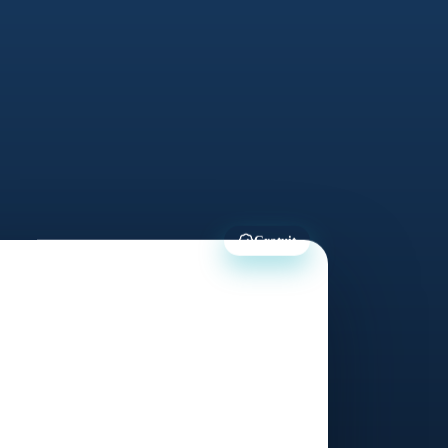
Gratuit
rvez votre analyse
n · visioconférence