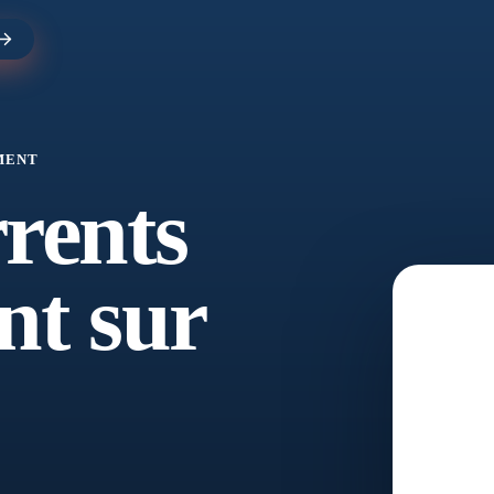
EMENT
rents
nt sur
Rése
15 mi