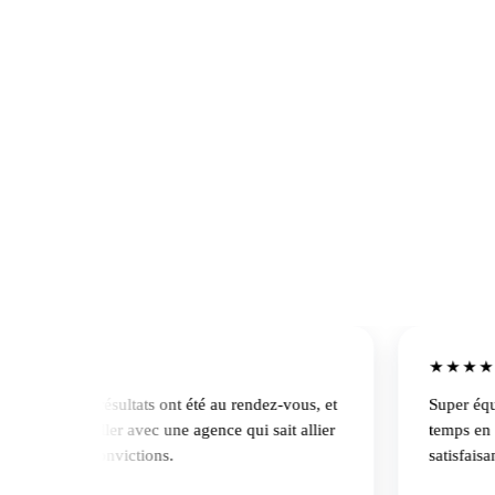
Antoine Jurie
·
Directeur général
★★★★★
pe ! Les résultats ont été au rendez-vous, et
Super équipe. V
 de travailler avec une agence qui sait allier
temps en apport
cial et convictions.
satisfaisants. 