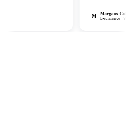
Margaux Cohen-S
M
E-commerce · Yoga