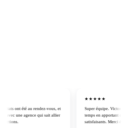
Claire Fontanel
·
Académie de la Hauteur
★★★★★
ltats ont été au rendez-vous, et
Super équipe. Victor a rend
r avec une agence qui sait allier
temps en apportant des résu
ictions.
satisfaisants. Merci égalem