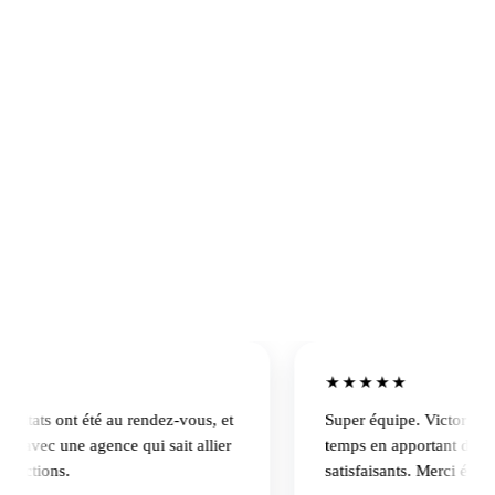
Claire Fontanel
·
Académie de la Hauteur
★★★★★
ltats ont été au rendez-vous, et
Super équipe. Victor a rendu
r avec une agence qui sait allier
temps en apportant des résu
ictions.
satisfaisants. Merci égalem